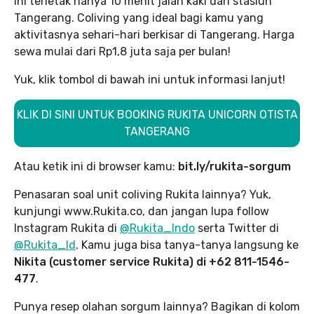
ini terletak hanya 10 menit jalan kaki dari stasiun
Tangerang. Coliving yang ideal bagi kamu yang
aktivitasnya sehari-hari berkisar di Tangerang. Harga
sewa mulai dari Rp1,8 juta saja per bulan!
Yuk, klik tombol di bawah ini untuk informasi lanjut!
KLIK DI SINI UNTUK BOOKING RUKITA UNICORN OTISTA
TANGERANG
Atau ketik ini di browser kamu:
bit.ly/rukita-sorgum
Penasaran soal unit coliving Rukita lainnya? Yuk,
kunjungi www.Rukita.co, dan jangan lupa follow
Instagram Rukita di
@Rukita_Indo
serta Twitter di
@Rukita_Id
. Kamu juga bisa tanya-tanya langsung ke
Nikita (customer service Rukita) di +62 811-1546-
477
.
Punya resep olahan sorgum lainnya? Bagikan di kolom