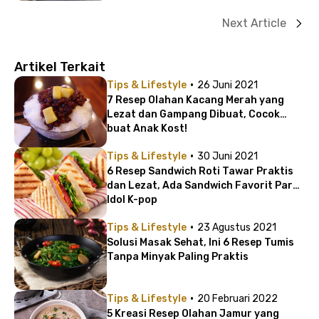
Next Article
Artikel Terkait
·
Tips & Lifestyle
26 Juni 2021
7 Resep Olahan Kacang Merah yang
Lezat dan Gampang Dibuat, Cocok
buat Anak Kost!
·
Tips & Lifestyle
30 Juni 2021
6 Resep Sandwich Roti Tawar Praktis
dan Lezat, Ada Sandwich Favorit Para
Idol K-pop
·
Tips & Lifestyle
23 Agustus 2021
Solusi Masak Sehat, Ini 6 Resep Tumis
Tanpa Minyak Paling Praktis
·
Tips & Lifestyle
20 Februari 2022
5 Kreasi Resep Olahan Jamur yang