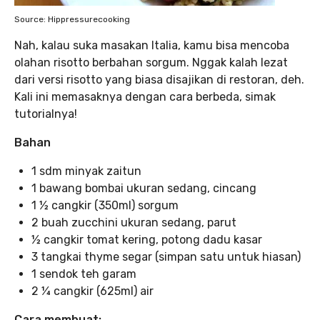
Source: Hippressurecooking
Nah, kalau suka masakan Italia, kamu bisa mencoba
olahan risotto berbahan sorgum. Nggak kalah lezat
dari versi risotto yang biasa disajikan di restoran, deh.
Kali ini memasaknya dengan cara berbeda, simak
tutorialnya!
Bahan
1 sdm minyak zaitun
1 bawang bombai ukuran sedang, cincang
1 ½ cangkir (350ml) sorgum
2 buah zucchini ukuran sedang, parut
½ cangkir tomat kering, potong dadu kasar
3 tangkai thyme segar (simpan satu untuk hiasan)
1 sendok teh garam
2 ¼ cangkir (625ml) air
Cara membuat: