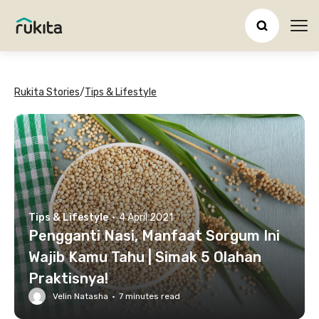
Ope
Rukita Stories
/
Tips & Lifestyle
Tips & Lifestyle
·
4 April 2021
Pengganti Nasi, Manfaat Sorgum Ini
Wajib Kamu Tahu | Simak 5 Olahan
Praktisnya!
Velin Natasha
·
7
minutes read