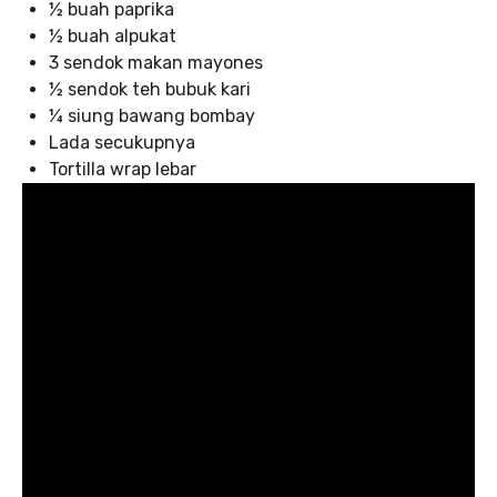
½ buah paprika
½ buah alpukat
3 sendok makan mayones
½ sendok teh bubuk kari
¼ siung bawang bombay
Lada secukupnya
Tortilla wrap lebar