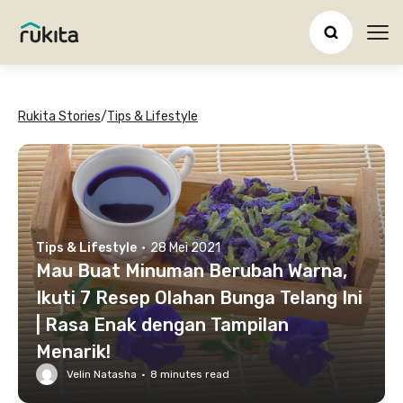
Ope
Rukita Stories
/
Tips & Lifestyle
Tips & Lifestyle
·
28 Mei 2021
Mau Buat Minuman Berubah Warna,
Ikuti 7 Resep Olahan Bunga Telang Ini
| Rasa Enak dengan Tampilan
Menarik!
Velin Natasha
·
8
minutes read