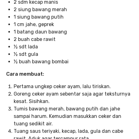
2 sdm kecap manis
2 siung bawang merah
1 siung bawang putih
1 cm jahe, geprek
1 batang daun bawang
2 buah cabe rawit
½ sdt lada
½ sdt gula
½ buah bawang bombai
Cara membuat:
Pertama ungkep ceker ayam, lalu tiriskan.
Goreng ceker ayam sebentar saja agar teksturnya
kesat. Sisihkan.
Tumis bawang merah, bawang putih dan jahe
sampai harum. Kemudian masukkan ceker dan
tuang sedikit air.
Tuang saus teriyaki, kecap, lada, gula dan cabe
rawit. Aduk agar tercampur rata.