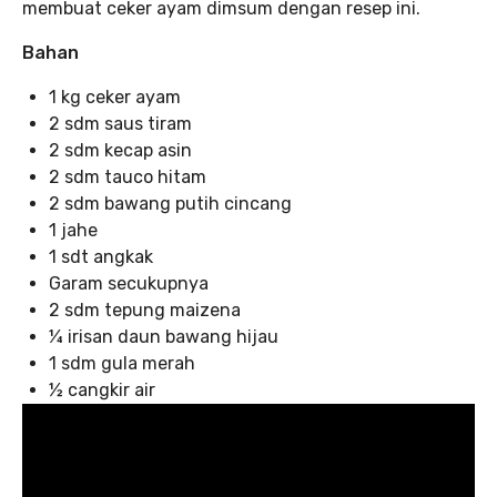
membuat ceker ayam dimsum dengan resep ini.
Bahan
1 kg ceker ayam
2 sdm saus tiram
2 sdm kecap asin
2 sdm tauco hitam
2 sdm bawang putih cincang
1 jahe
1 sdt angkak
Garam secukupnya
2 sdm tepung maizena
¼ irisan daun bawang hijau
1 sdm gula merah
½ cangkir air