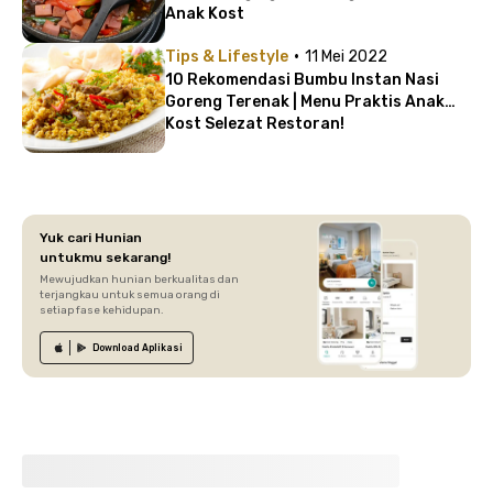
Anak Kost
·
Tips & Lifestyle
11 Mei 2022
10 Rekomendasi Bumbu Instan Nasi
Goreng Terenak | Menu Praktis Anak
Kost Selezat Restoran!
Yuk cari Hunian
untukmu sekarang!
Mewujudkan hunian berkualitas dan
terjangkau untuk semua orang di
setiap fase kehidupan.
Download
Aplikasi