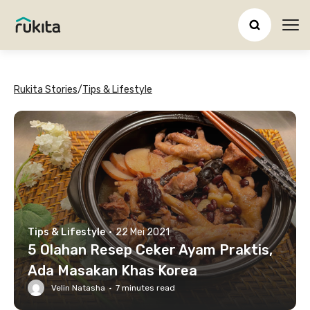
Ope
Rukita Stories
/
Tips & Lifestyle
Tips & Lifestyle
·
22 Mei 2021
5 Olahan Resep Ceker Ayam Praktis,
Ada Masakan Khas Korea
Velin Natasha
·
7
minutes read