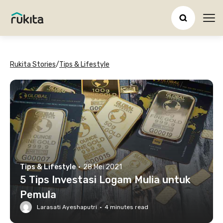
Ope
Rukita Stories
/
Tips & Lifestyle
Tips & Lifestyle
·
28 Mei 2021
5 Tips Investasi Logam Mulia untuk
Pemula
Larasati Ayeshaputri
·
4
minutes read