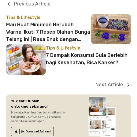
Previous Article
Tips & Lifestyle
Mau Buat Minuman Berubah
Warna, Ikuti 7 Resep Olahan Bunga
Telang Ini | Rasa Enak dengan
Tampilan Menarik!
Tips & Lifestyle
7 Dampak Konsumsi Gula Berlebih
bagi Kesehatan, Bisa Kanker?
Next Article
Yuk cari Hunian
untukmu sekarang!
Mewujudkan hunian berkualitas dan
terjangkau untuk semua orang di
setiap fase kehidupan.
Download
Aplikasi