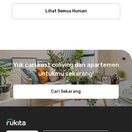
Lihat Semua Hunian
Footer
Yuk cari kost coliving dan apartemen
untukmu sekarang!
Cari Sekarang