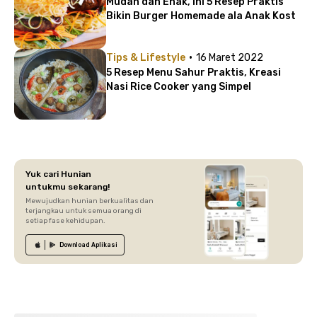
Mudah dan Enak, Ini 5 Resep Praktis
Bikin Burger Homemade ala Anak Kost
·
Tips & Lifestyle
16 Maret 2022
5 Resep Menu Sahur Praktis, Kreasi
Nasi Rice Cooker yang Simpel
Yuk cari Hunian
untukmu sekarang!
Mewujudkan hunian berkualitas dan
terjangkau untuk semua orang di
setiap fase kehidupan.
Download
Aplikasi