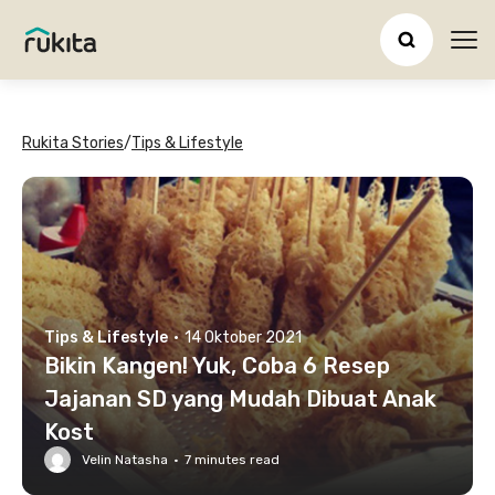
Ope
Rukita Stories
/
Tips & Lifestyle
Tips & Lifestyle
·
14 Oktober 2021
Bikin Kangen! Yuk, Coba 6 Resep
Jajanan SD yang Mudah Dibuat Anak
Kost
Velin Natasha
·
7
minutes read