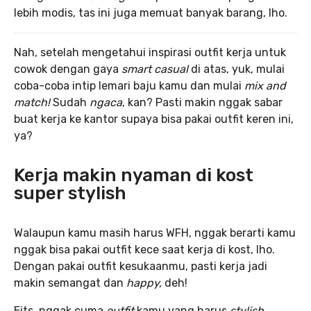
lebih modis, tas ini juga memuat banyak barang, lho.
Nah, setelah mengetahui inspirasi outfit kerja untuk
cowok dengan gaya
smart casual
di atas, yuk, mulai
coba-coba intip lemari baju kamu dan mulai
mix and
match!
Sudah
ngaca
, kan? Pasti makin nggak sabar
buat kerja ke kantor supaya bisa pakai outfit keren ini,
ya?
Kerja makin nyaman di kost
super stylish
Walaupun kamu masih harus WFH, nggak berarti kamu
nggak bisa pakai outfit kece saat kerja di kost, lho.
Dengan pakai outfit kesukaanmu, pasti kerja jadi
makin semangat dan
happy,
deh!
Eits, nggak cuma
outfit
kamu yang harus
stylish,