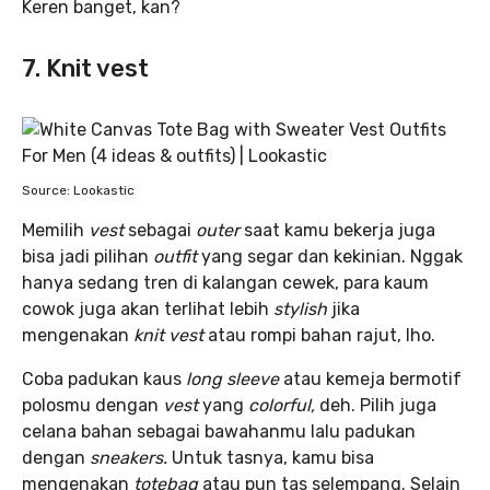
Keren banget, kan?
7. Knit vest
Source: Lookastic
Memilih
vest
sebagai
outer
saat kamu bekerja juga
bisa jadi pilihan
outfit
yang segar dan kekinian. Nggak
hanya sedang tren di kalangan cewek, para kaum
cowok juga akan terlihat lebih
stylish
jika
mengenakan
knit vest
atau rompi bahan rajut, lho.
Coba padukan kaus
long sleeve
atau kemeja bermotif
polosmu dengan
vest
yang
colorful,
deh. Pilih juga
celana bahan sebagai bawahanmu lalu padukan
dengan
sneakers.
Untuk tasnya, kamu bisa
mengenakan
totebag
atau pun tas selempang. Selain