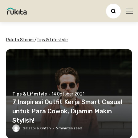
Ope
Rukita Stories
/
Tips & Lifestyle
Tips & Lifestyle
·
14 October 2021
7 Inspirasi Outfit Kerja Smart Casual
untuk Para Cowok, Dijamin Makin
Stylish!
Salsabila Kintan
·
6
minutes read