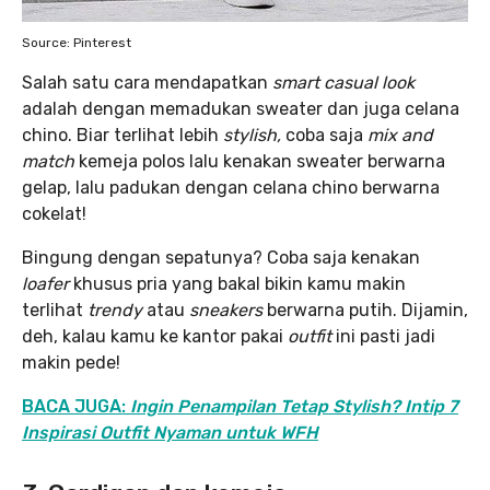
Source: Pinterest
Salah satu cara mendapatkan
smart casual look
adalah dengan memadukan sweater dan juga celana
chino. Biar terlihat lebih
stylish,
coba saja
mix and
match
kemeja polos lalu kenakan sweater berwarna
gelap, lalu padukan dengan celana chino berwarna
cokelat!
Bingung dengan sepatunya? Coba saja kenakan
loafer
khusus pria yang bakal bikin kamu makin
terlihat
trendy
atau
sneakers
berwarna putih. Dijamin,
deh, kalau kamu ke kantor pakai
outfit
ini pasti jadi
makin pede!
BACA JUGA:
Ingin Penampilan Tetap Stylish? Intip 7
Inspirasi Outfit Nyaman untuk WFH