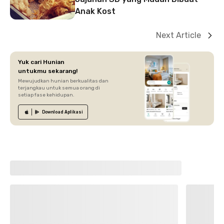
Anak Kost
Next Article
Yuk cari Hunian
untukmu sekarang!
Mewujudkan hunian berkualitas dan
terjangkau untuk semua orang di
setiap fase kehidupan.
Download
Aplikasi