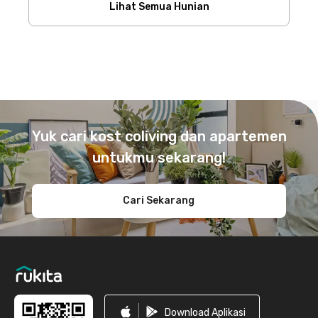
Lihat Semua Hunian
Footer
Yuk cari kost coliving dan apartemen
untukmu sekarang!
Cari Sekarang
Download Aplikasi