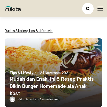
Ope
Rukita Stories
/
Tips & Lifestyle
Tips & Lifestyle
·
24 November 2021
Mudah dan Enak, Ini 5 Resep Praktis
Bikin Burger Homemade ala Anak
Kost
Velin Natasha
·
7
minutes read