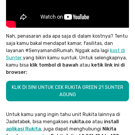
Nah, penasaran ada apa saja di dalam kostnya? Tentu
saja kamu bakal mendapat kamar, fasilitas, dan
layanan #SenyamandiRumah. Nggak ada lagi
kost di
Sunter
yang bikin kamu suntuk. Untuk selengkapnya,
kamu bisa
klik tombol di bawah
atau
ketik link ini di
browser:
KLIK DI SINI UNTUK CEK RUKITA GREEN 21 SUNTER
AGUNG
Untuk kamu yang ingin tahu unit Rukita lainnya di
Jadetabek, bisa mengakses
rukita.co
atau
install
aplikasi Rukita
, juga dapat menghubungi
Nikita