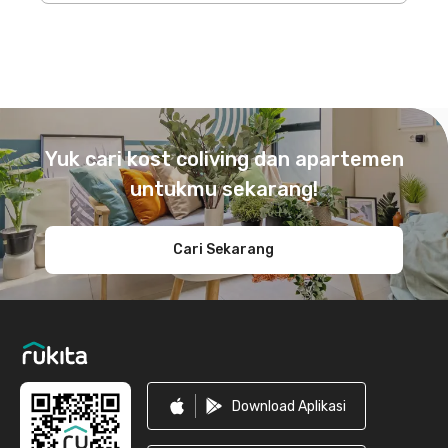
Footer
Yuk cari kost coliving dan apartemen
untukmu sekarang!
Cari Sekarang
Download Aplikasi