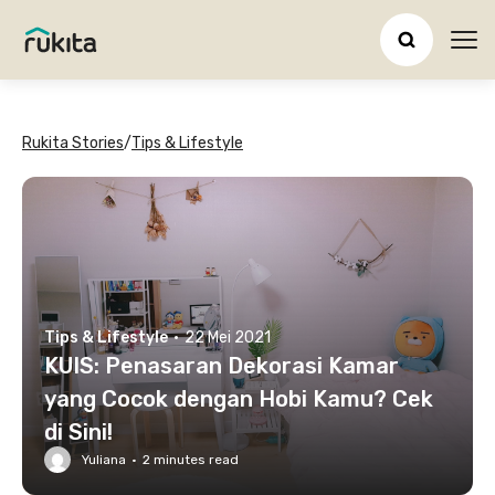
Ope
Rukita Stories
/
Tips & Lifestyle
Tips & Lifestyle
·
22 Mei 2021
KUIS: Penasaran Dekorasi Kamar
yang Cocok dengan Hobi Kamu? Cek
di Sini!
Yuliana
·
2
minutes read