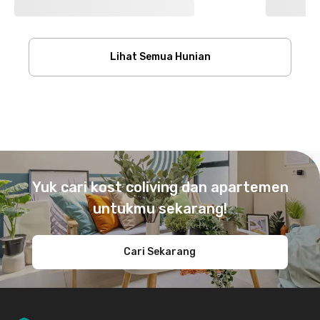
Lihat Semua Hunian
Footer
Yuk cari kost coliving dan apartemen
untukmu sekarang!
Cari Sekarang