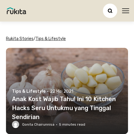
Ope
Rukita Stories
/
Tips & Lifestyle
Tips & Lifestyle
·
22 Mei 2021
Anak Kost Wajib Tahu! Ini 10 Kitchen
Hacks Seru Untukmu yang Tinggal
Sendirian
Qonita Chairunnisa
·
5
minutes read