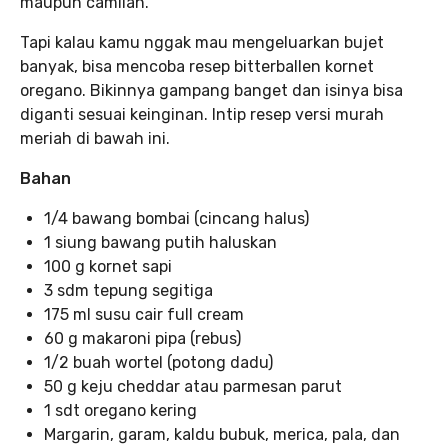
maupun camilan.
Tapi kalau kamu nggak mau mengeluarkan bujet
banyak, bisa mencoba resep bitterballen kornet
oregano. Bikinnya gampang banget dan isinya bisa
diganti sesuai keinginan. Intip resep versi murah
meriah di bawah ini.
Bahan
1/4 bawang bombai (cincang halus)
1 siung bawang putih haluskan
100 g kornet sapi
3 sdm tepung segitiga
175 ml susu cair full cream
60 g makaroni pipa (rebus)
1/2 buah wortel (potong dadu)
50 g keju cheddar atau parmesan parut
1 sdt oregano kering
Margarin, garam, kaldu bubuk, merica, pala, dan