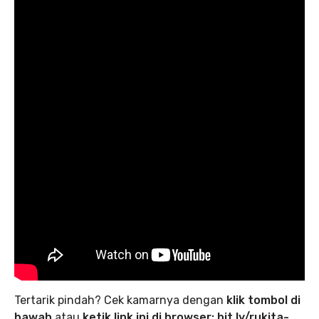
Tertarik pindah? Cek kamarnya dengan
klik tombol di
bawah
atau
ketik link ini di browser:
bit.ly/rukita-