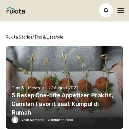
Ope
Rukita Stories
/
Tips & Lifestyle
Tips & Lifestyle
·
27 August 2021
5 Resep One-bite Appetizer Praktis,
Camilan Favorit saat Kumpul di
Rumah
Velin Natasha
·
6
minutes read