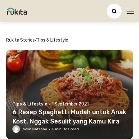
Ope
Rukita Stories
/
Tips & Lifestyle
Tips & Lifestyle
·
1 September 2021
6 Resep Spaghetti Mudah untuk Anak
Kost, Nggak Sesulit yang Kamu Kira
Velin Natasha
·
6
minutes read