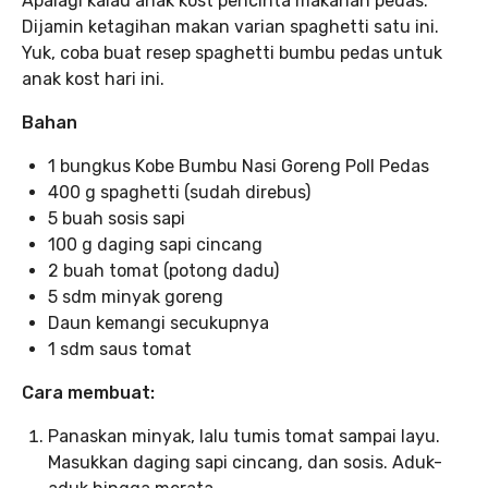
Apalagi kalau anak kost pencinta makanan pedas.
Dijamin ketagihan makan varian spaghetti satu ini.
Yuk, coba buat resep spaghetti bumbu pedas untuk
anak kost hari ini.
Bahan
1 bungkus Kobe Bumbu Nasi Goreng Poll Pedas
400 g spaghetti (sudah direbus)
5 buah sosis sapi
100 g daging sapi cincang
2 buah tomat (potong dadu)
5 sdm minyak goreng
Daun kemangi secukupnya
1 sdm saus tomat
Cara membuat:
Panaskan minyak, lalu tumis tomat sampai layu.
Masukkan daging sapi cincang, dan sosis. Aduk-