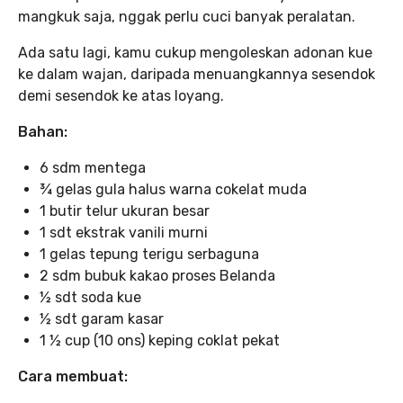
mangkuk saja, nggak perlu cuci banyak peralatan.
Ada satu lagi, kamu cukup mengoleskan adonan kue
ke dalam wajan, daripada menuangkannya sesendok
demi sesendok ke atas loyang.
Bahan:
6 sdm mentega
¾ gelas gula halus warna cokelat muda
1 butir telur ukuran besar
1 sdt ekstrak vanili murni
1 gelas tepung terigu serbaguna
2 sdm bubuk kakao proses Belanda
½ sdt soda kue
½ sdt garam kasar
1 ½ cup (10 ons) keping coklat pekat
Cara membuat: