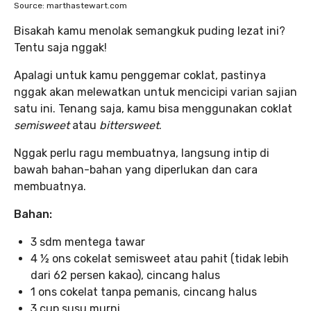
Source: marthastewart.com
Bisakah kamu menolak semangkuk puding lezat ini?
Tentu saja nggak!
Apalagi untuk kamu penggemar coklat, pastinya
nggak akan melewatkan untuk mencicipi varian sajian
satu ini. Tenang saja, kamu bisa menggunakan coklat
semisweet
atau
bittersweet
.
Nggak perlu ragu membuatnya, langsung intip di
bawah bahan-bahan yang diperlukan dan cara
membuatnya.
Bahan:
3 sdm mentega tawar
4 ½ ons cokelat semisweet atau pahit (tidak lebih
dari 62 persen kakao), cincang halus
1 ons cokelat tanpa pemanis, cincang halus
3 cup susu murni