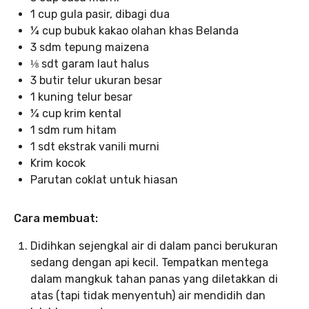
1 cup gula pasir, dibagi dua
¼ cup bubuk kakao olahan khas Belanda
3 sdm tepung maizena
⅛ sdt garam laut halus
3 butir telur ukuran besar
1 kuning telur besar
¼ cup krim kental
1 sdm rum hitam
1 sdt ekstrak vanili murni
Krim kocok
Parutan coklat untuk hiasan
Cara membuat:
Didihkan sejengkal air di dalam panci berukuran
sedang dengan api kecil. Tempatkan mentega
dalam mangkuk tahan panas yang diletakkan di
atas (tapi tidak menyentuh) air mendidih dan