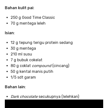
Bahan kulit pai
:
250 g Good Time Classic
70 g mentega leleh
Isian
:
12 g tepung terigu protein sedang
30 g mentega
210 ml susu
7 g bubuk cokelat
80 g coklat
compound
(cincang)
50 g kental manis putih
1/5 sdt garam
Bahan lain
:
Dark chocolate
secukupnya (lelehkan)