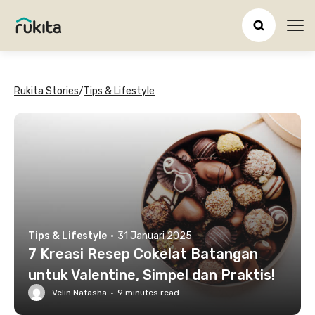
Ope
Rukita Stories
/
Tips & Lifestyle
Tips & Lifestyle
·
31 Januari 2025
7 Kreasi Resep Cokelat Batangan
untuk Valentine, Simpel dan Praktis!
Velin Natasha
·
9
minutes read