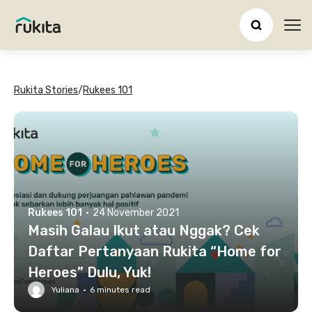
Ope
Rukita Stories
/
Rukees 101
Rukees 101
·
24 November 2021
Masih Galau Ikut atau Nggak? Cek
Daftar Pertanyaan Rukita “Home for
Heroes” Dulu, Yuk!
Yuliana
·
6
minutes read