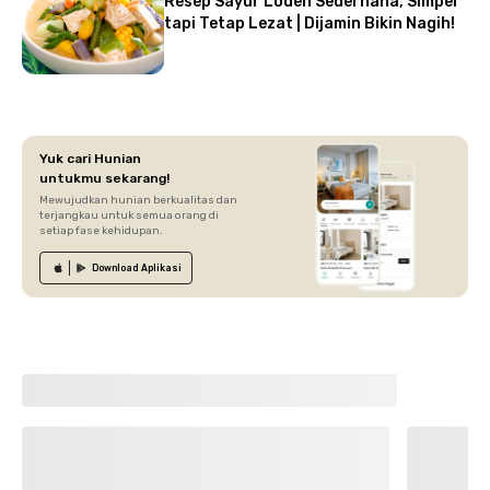
Resep Sayur Lodeh Sederhana, Simpel
tapi Tetap Lezat | Dijamin Bikin Nagih!
Yuk cari Hunian
untukmu sekarang!
Mewujudkan hunian berkualitas dan
terjangkau untuk semua orang di
setiap fase kehidupan.
Download
Aplikasi