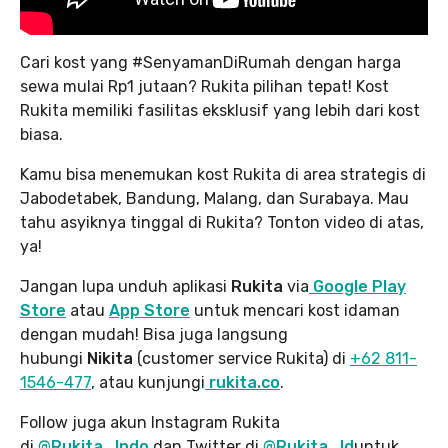
Cari kost yang #SenyamanDiRumah dengan harga
sewa mulai Rp1 jutaan? Rukita pilihan tepat! Kost
Rukita memiliki fasilitas eksklusif yang lebih dari kost
biasa.
Kamu bisa menemukan kost Rukita di area strategis di
Jabodetabek, Bandung, Malang, dan Surabaya. Mau
tahu asyiknya tinggal di Rukita? Tonton video di atas,
ya!
Jangan lupa unduh aplikasi
Rukita
via
Google Play
Store
atau
App Store
untuk mencari kost idaman
dengan mudah! Bisa juga langsung
hubungi
Nikita
(customer service Rukita) di
+62 811-
1546-477
, atau kunjungi
rukita.co
.
Follow juga akun Instagram Rukita
di
@Rukita_Indo
dan Twitter di
@Rukita_Id
untuk