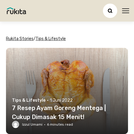
Ope
Rukita Stories
/
Tips & Lifestyle
Tips & Lifestyle
·
1 Juni 2022
7 Resep Ayam Goreng Mentega |
Cukup Dimasak 15 Menit!
Izzul Umami
·
6
minutes read