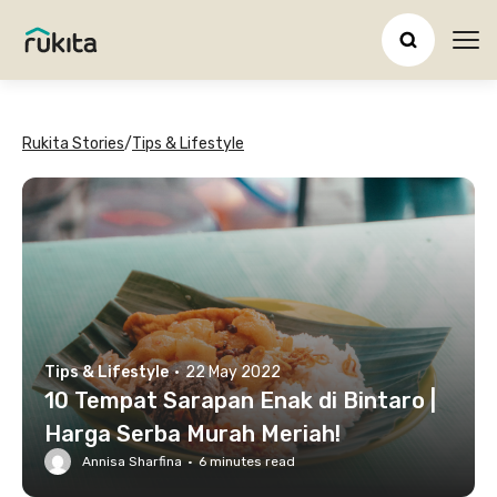
Ope
Rukita Stories
/
Tips & Lifestyle
Tips & Lifestyle
·
22 May 2022
10 Tempat Sarapan Enak di Bintaro |
Harga Serba Murah Meriah!
Annisa Sharfina
·
6
minutes read