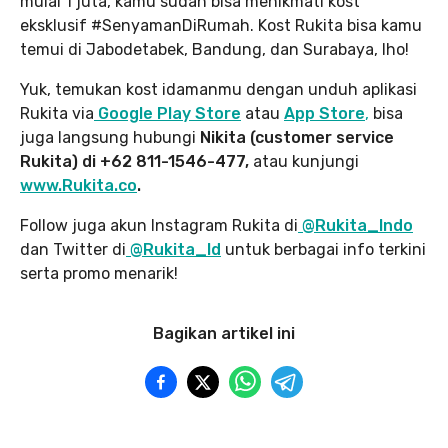
mulai 1 juta, kamu sudah bisa menikmati kost
eksklusif #SenyamanDiRumah. Kost Rukita bisa kamu
temui di Jabodetabek, Bandung, dan Surabaya, lho!
Yuk, temukan kost idamanmu dengan unduh aplikasi
Rukita via
Google Play Store
atau
App Store
,
bisa
juga langsung hubungi
Nikita (customer service
Rukita) di +62 811-1546-477,
atau kunjungi
www.Rukita.co
.
Follow juga akun Instagram Rukita di
@Rukita_Indo
dan Twitter di
@Rukita_Id
untuk berbagai info terkini
serta promo menarik!
Bagikan artikel ini