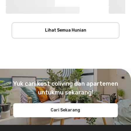
Lihat Semua Hunian
Footer
Yuk cari kost coliving dan apartemen
untukmu sekarang!
Cari Sekarang