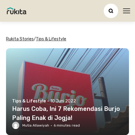
Ope
Rukita Stories
/
Tips & Lifestyle
Tips & Lifestyle
·
10 Juni 2022
Harus Coba, Ini 7 Rekomendasi Burjo
Paling Enak di Jogja!
Mutia Allawiyah
·
6
minutes read