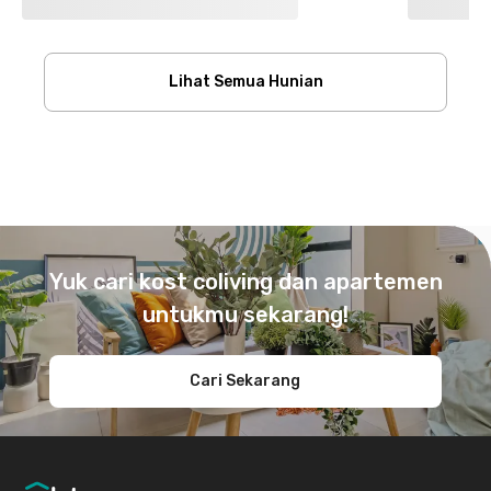
Lihat Semua Hunian
Footer
Yuk cari kost coliving dan apartemen
untukmu sekarang!
Cari Sekarang