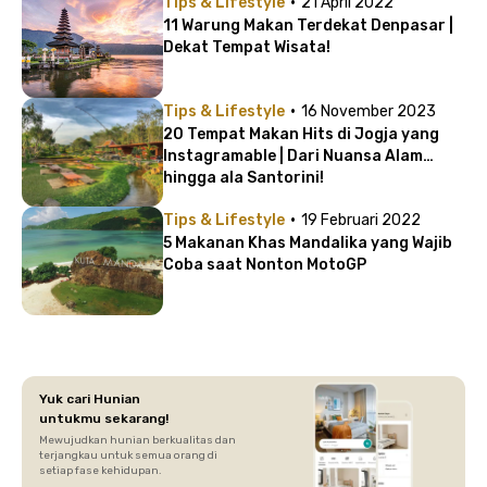
·
Tips & Lifestyle
21 April 2022
11 Warung Makan Terdekat Denpasar |
Dekat Tempat Wisata!
·
Tips & Lifestyle
16 November 2023
20 Tempat Makan Hits di Jogja yang
Instagramable | Dari Nuansa Alam
hingga ala Santorini!
·
Tips & Lifestyle
19 Februari 2022
5 Makanan Khas Mandalika yang Wajib
Coba saat Nonton MotoGP
Yuk cari Hunian
untukmu sekarang!
Mewujudkan hunian berkualitas dan
terjangkau untuk semua orang di
setiap fase kehidupan.