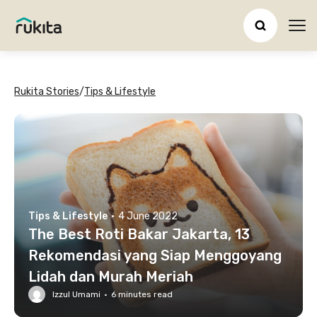
Ope
Rukita Stories
/
Tips & Lifestyle
Tips & Lifestyle
·
4 June 2022
The Best Roti Bakar Jakarta, 13
Rekomendasi yang Siap Menggoyang
Lidah dan Murah Meriah
Izzul Umami
·
6
minutes read