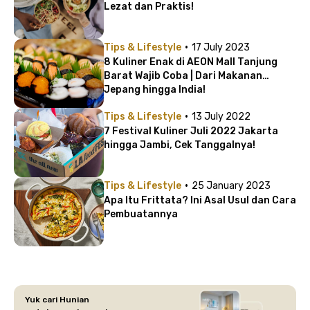
Lezat dan Praktis!
·
Tips & Lifestyle
17 July 2023
8 Kuliner Enak di AEON Mall Tanjung
Barat Wajib Coba | Dari Makanan
Jepang hingga India!
·
Tips & Lifestyle
13 July 2022
7 Festival Kuliner Juli 2022 Jakarta
hingga Jambi, Cek Tanggalnya!
·
Tips & Lifestyle
25 January 2023
Apa Itu Frittata? Ini Asal Usul dan Cara
Pembuatannya
Yuk cari Hunian