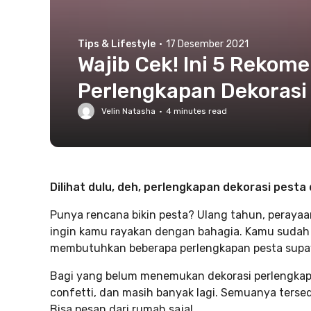
Tips & Lifestyle
·
17 Desember 2021
Wajib Cek! Ini 5 Rekom
Perlengkapan Dekorasi
Velin Natasha
·
4
minutes read
Dilihat dulu, deh, perlengkapan dekorasi pesta 
Punya rencana bikin pesta? Ulang tahun, peray
ingin kamu rayakan dengan bahagia. Kamu sudah 
membutuhkan beberapa perlengkapan pesta sup
Bagi yang belum menemukan dekorasi perlengkapan p
confetti, dan masih banyak lagi. Semuanya tersedi
Bisa pesan dari rumah saja!