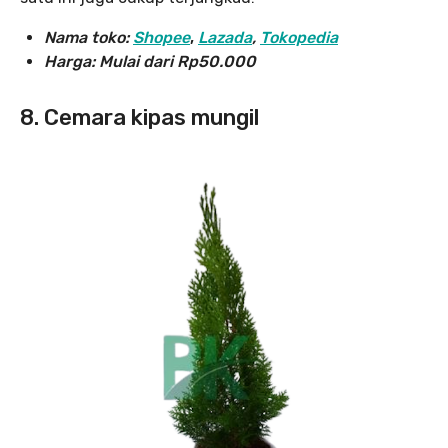
Nama toko:
Shopee
,
Lazada
,
Tokopedia
Harga:
Mulai dari Rp50.000
8. Cemara kipas mungil