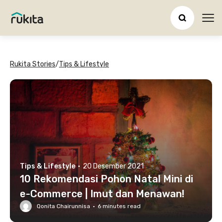
Ope
Rukita Stories
/
Tips & Lifestyle
Tips & Lifestyle
·
20 Desember 2021
10 Rekomendasi Pohon Natal Mini di
e-Commerce | Imut dan Menawan!
Qonita Chairunnisa
·
6
minutes read