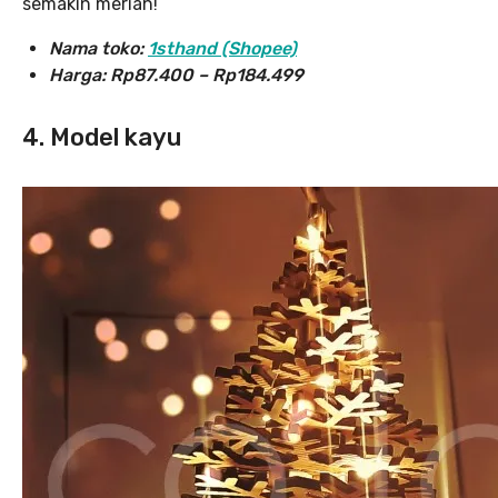
semakin meriah!
Nama toko:
1sthand (Shopee)
Harga: Rp87.400 – Rp184.499
4. Model kayu