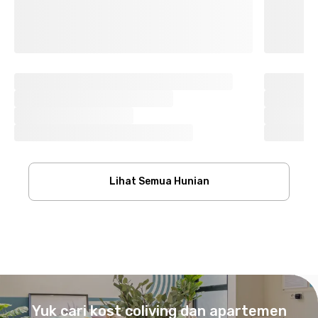
Lihat Semua Hunian
Footer
Yuk cari kost coliving dan apartemen