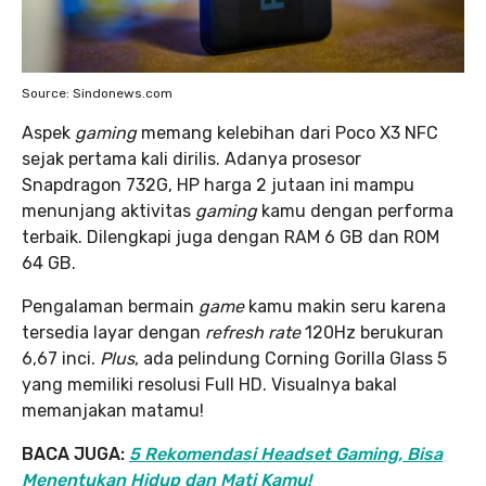
Source: Sindonews.com
Aspek
gaming
memang kelebihan dari Poco X3 NFC
sejak pertama kali dirilis. Adanya prosesor
Snapdragon 732G, HP harga 2 jutaan ini mampu
menunjang aktivitas
gaming
kamu dengan performa
terbaik. Dilengkapi juga dengan RAM 6 GB dan ROM
64 GB.
Pengalaman bermain
game
kamu makin seru karena
tersedia layar dengan
refresh rate
120Hz berukuran
6,67 inci.
Plus
, ada pelindung Corning Gorilla Glass 5
yang memiliki resolusi Full HD. Visualnya bakal
memanjakan matamu!
BACA JUGA:
5 Rekomendasi Headset Gaming, Bisa
Menentukan Hidup dan Mati Kamu!