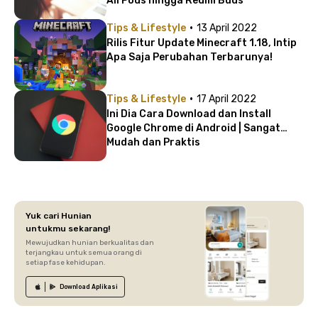
AirPods hingga Redmi Buds
·
Tips & Lifestyle
13 April 2022
Rilis Fitur Update Minecraft 1.18, Intip
Apa Saja Perubahan Terbarunya!
·
Tips & Lifestyle
17 April 2022
Ini Dia Cara Download dan Install
Google Chrome di Android | Sangat
Mudah dan Praktis
Yuk cari Hunian
untukmu sekarang!
Mewujudkan hunian berkualitas dan
terjangkau untuk semua orang di
setiap fase kehidupan.
Download
Aplikasi