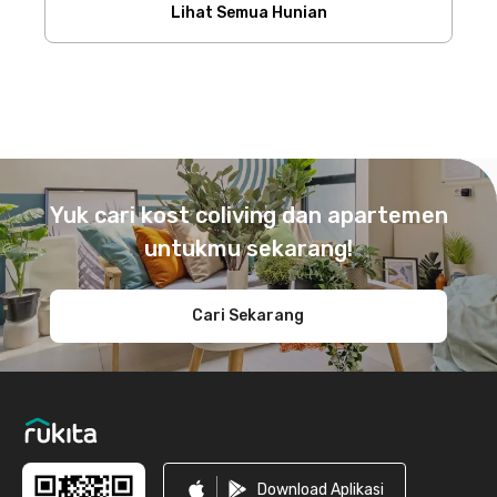
Lihat Semua Hunian
Footer
Yuk cari kost coliving dan apartemen
untukmu sekarang!
Cari Sekarang
Download Aplikasi