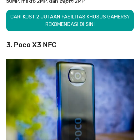
50MP, makro 2MP, dan
depth
2MP.
CARI KOST 2 JUTAAN FASILITAS KHUSUS GAMERS?
REKOMENDASI DI SINI
3. Poco X3 NFC