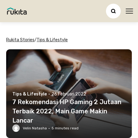
Ope
Rukita Stories
/
Tips & Lifestyle
Tips & Lifestyle
·
26 Februari 2022
7 Rekomendasi HP Gaming 2 Jutaan
Terbaik 2022, Main Game Makin
Lancar
Velin Natasha
·
5
minutes read