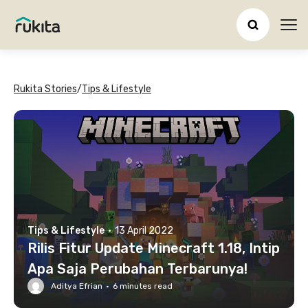
Ope
Rukita Stories
/
Tips & Lifestyle
Tips & Lifestyle
·
13 April 2022
Rilis Fitur Update Minecraft 1.18, Intip
Apa Saja Perubahan Terbarunya!
Aditya Efrian
·
6
minutes read