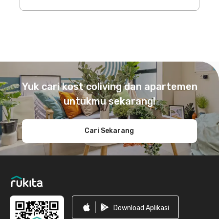
Footer
Yuk cari kost coliving dan apartemen
untukmu sekarang!
Cari Sekarang
Download Aplikasi