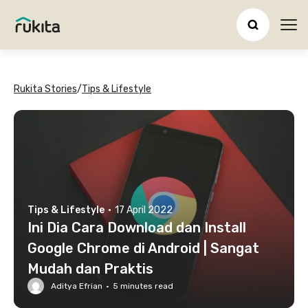
Ope
Rukita Stories
/
Tips & Lifestyle
Tips & Lifestyle
·
17 April 2022
Ini Dia Cara Download dan Install
Google Chrome di Android | Sangat
Mudah dan Praktis
Aditya Efrian
·
5
minutes read