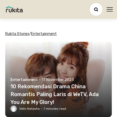
Ope
Rukita Stories
/
Entertainment
Entertainment
·
17 November 2023
10 Rekomendasi Drama China
Romantis Paling Laris di WeTV, Ada
You Are My Glory!
Velin Natasha
·
7
minutes read