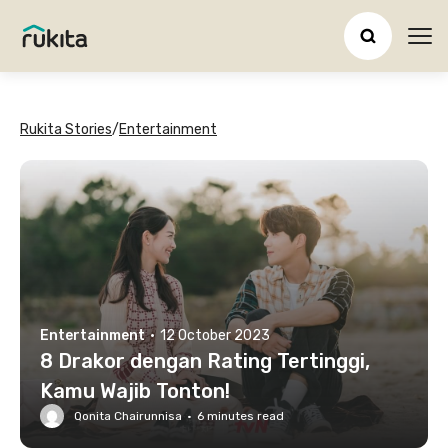
Ope
Rukita Stories
/
Entertainment
Entertainment
·
12 October 2023
8 Drakor dengan Rating Tertinggi,
Kamu Wajib Tonton!
Qonita Chairunnisa
·
6
minutes read