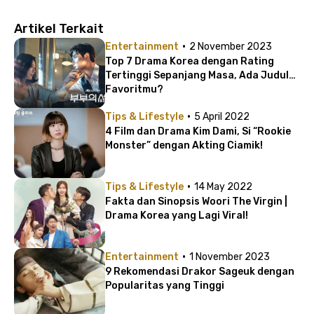
Artikel Terkait
·
Entertainment
2 November 2023
Top 7 Drama Korea dengan Rating
Tertinggi Sepanjang Masa, Ada Judul
Favoritmu?
·
Tips & Lifestyle
5 April 2022
4 Film dan Drama Kim Dami, Si “Rookie
Monster” dengan Akting Ciamik!
·
Tips & Lifestyle
14 May 2022
Fakta dan Sinopsis Woori The Virgin |
Drama Korea yang Lagi Viral!
·
Entertainment
1 November 2023
9 Rekomendasi Drakor Sageuk dengan
Popularitas yang Tinggi