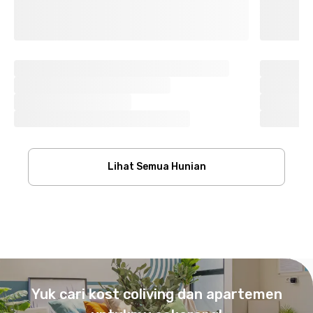
Lihat Semua Hunian
Footer
Yuk cari kost coliving dan apartemen