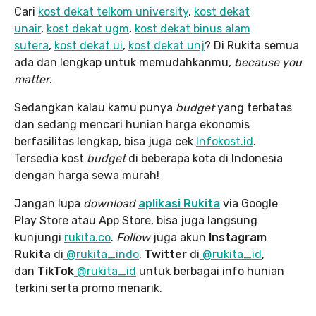
Cari
kost dekat telkom university
,
kost dekat
unair
,
kost dekat ugm
,
kost dekat binus alam
sutera
,
kost dekat ui
,
kost dekat unj
? Di Rukita semua
ada dan lengkap untuk memudahkanmu,
because you
matter
.
Sedangkan kalau kamu punya
budget
yang terbatas
dan sedang mencari hunian harga ekonomis
berfasilitas lengkap, bisa juga cek
Infokost.id
.
Tersedia kost
budget
di beberapa kota di Indonesia
dengan harga sewa murah!
Jangan lupa
download
aplikasi Rukita
via Google
Play Store atau App Store, bisa juga langsung
kunjungi
rukita.co
.
Follow
juga akun
Instagram
Rukita
di
@rukita_indo
,
Twitter
di
@rukita_id
,
dan
TikTok
@rukita_id
untuk berbagai info hunian
terkini serta promo menarik.