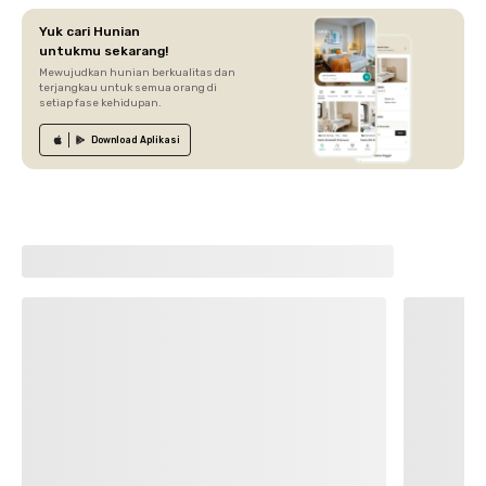
Yuk cari Hunian
untukmu sekarang!
Mewujudkan hunian berkualitas dan
terjangkau untuk semua orang di
setiap fase kehidupan.
Download
Aplikasi