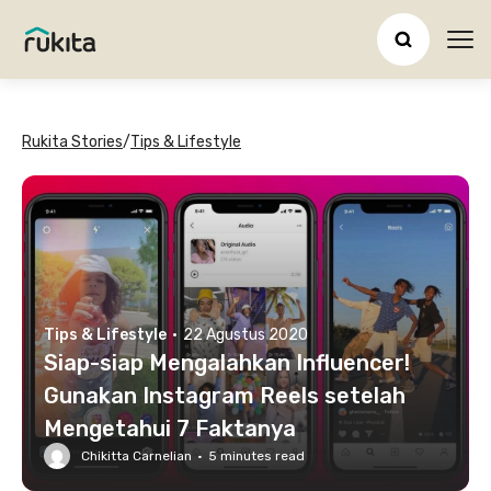
Ope
Rukita Stories
/
Tips & Lifestyle
Tips & Lifestyle
·
22 Agustus 2020
Siap-siap Mengalahkan Influencer!
Gunakan Instagram Reels setelah
Mengetahui 7 Faktanya
Chikitta Carnelian
·
5
minutes read