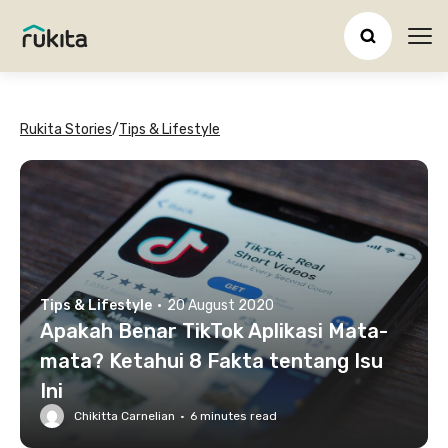
Ope
Rukita Stories
/
Tips & Lifestyle
Tips & Lifestyle
·
20 August 2020
Apakah Benar TikTok Aplikasi Mata-
mata? Ketahui 8 Fakta tentang Isu
Ini
Chikitta Carnelian
·
6
minutes read