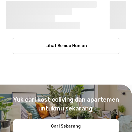
Lihat Semua Hunian
Footer
Yuk cari kost coliving dan apartemen
untukmu sekarang!
Cari Sekarang