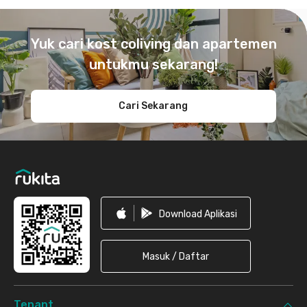
Footer
Yuk cari kost coliving dan apartemen
untukmu sekarang!
Cari Sekarang
Download Aplikasi
Masuk / Daftar
Tenant