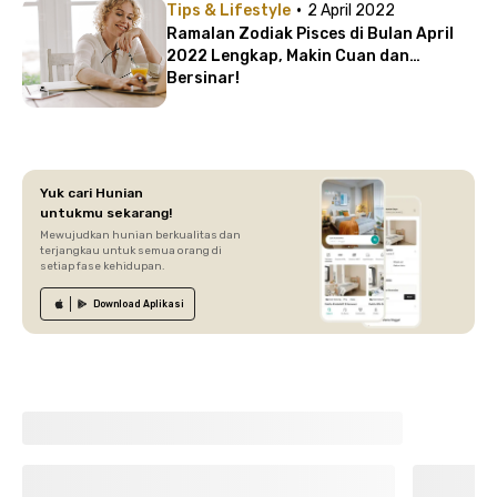
·
Tips & Lifestyle
2 April 2022
Ramalan Zodiak Pisces di Bulan April
2022 Lengkap, Makin Cuan dan
Bersinar!
Yuk cari Hunian
untukmu sekarang!
Mewujudkan hunian berkualitas dan
terjangkau untuk semua orang di
setiap fase kehidupan.
Download
Aplikasi