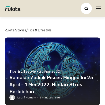
Ope
Rukita Stories
/
Tips & Lifestyle
Tips & Lifestyle
·
25 April 2022
Ramalan Zodiak Pisces Minggu Ini 25
April – 1 Mei 2022, Hindari Stres
Berlebihan
Luthfi Humam
·
6
minutes read