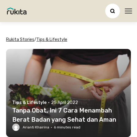
Ope
Rukita Stories
/
Tips & Lifestyle
Tips & Lifestyle
·
25 April 2022
Tanpa Obat, Ini 7 Cara Menambah
Berat Badan yang Sehat dan Aman
Arianti Khairina
·
6
minutes read