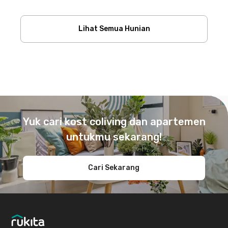
Lihat Semua Hunian
Footer
Yuk cari kost coliving dan apartemen
untukmu sekarang!
Cari Sekarang