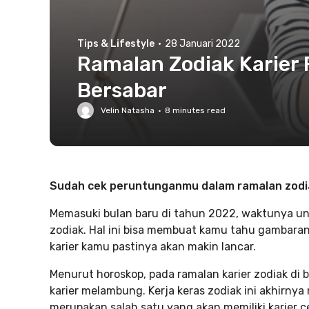
Tips & Lifestyle
·
28 Januari 2022
Ramalan Zodiak Karier F
Bersabar
Velin Natasha
·
8
minutes read
Sudah cek peruntunganmu dalam ramalan zodia
Memasuki bulan baru di tahun 2022, waktunya u
zodiak. Hal ini bisa membuat kamu tahu gambara
karier kamu pastinya akan makin lancar.
Menurut horoskop, pada ramalan karier zodiak di b
karier melambung. Kerja keras zodiak ini akhirnya
merupakan salah satu yang akan memiliki karier 