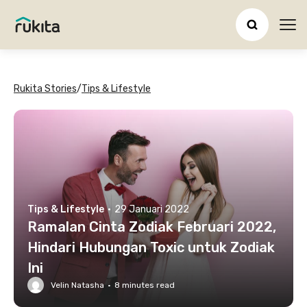
Ope
Rukita Stories
/
Tips & Lifestyle
Tips & Lifestyle
·
29 Januari 2022
Ramalan Cinta Zodiak Februari 2022,
Hindari Hubungan Toxic untuk Zodiak
Ini
Velin Natasha
·
8
minutes read