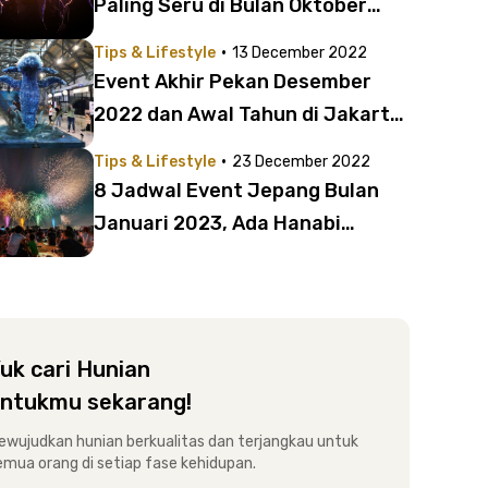
Paling Seru di Bulan Oktober
2024
·
Tips & Lifestyle
13 December 2022
Event Akhir Pekan Desember
2022 dan Awal Tahun di Jakarta
Ini Menarik Dikunjungi
·
Tips & Lifestyle
23 December 2022
8 Jadwal Event Jepang Bulan
Januari 2023, Ada Hanabi
Matsuri hingga Night Market
uk cari Hunian
ntukmu sekarang!
ewujudkan hunian berkualitas dan terjangkau untuk
emua orang di setiap fase kehidupan.