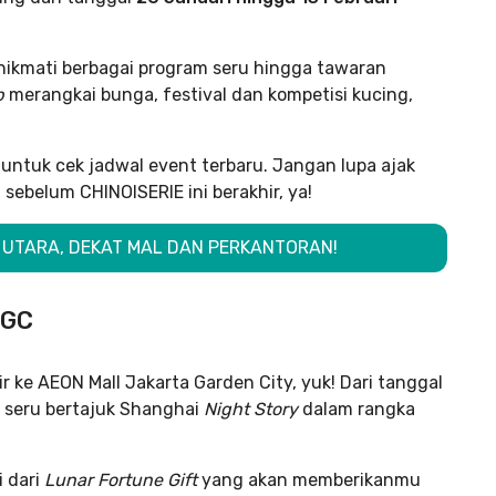
nikmati berbagai program seru hingga tawaran
p
merangkai bunga, festival dan kompetisi kucing,
a
untuk cek jadwal event terbaru. Jangan lupa ajak
sebelum CHINOISERIE ini berakhir, ya!
A UTARA, DEKAT MAL DAN PERKANTORAN!
JGC
 ke AEON Mall Jakarta Garden City, yuk! Dari tanggal
t seru bertajuk Shanghai
Night Story
dalam rangka
i dari
Lunar Fortune Gift
yang akan memberikanmu