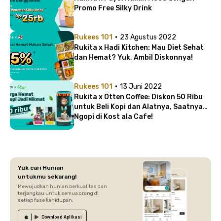
Promo Free Silky Drink
·
Rukees 101
23 Agustus 2022
Rukita x Hadi Kitchen: Mau Diet Sehat
dan Hemat? Yuk, Ambil Diskonnya!
·
Rukees 101
13 Juni 2022
Rukita x Otten Coffee: Diskon 50 Ribu
untuk Beli Kopi dan Alatnya, Saatnya
Ngopi di Kost ala Cafe!
Yuk cari Hunian
untukmu sekarang!
Mewujudkan hunian berkualitas dan
terjangkau untuk semua orang di
setiap fase kehidupan.
Download
Aplikasi