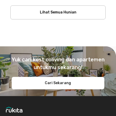
Lihat Semua Hunian
Footer
Yuk cari kost coliving dan apartemen
untukmu sekarang!
Cari Sekarang