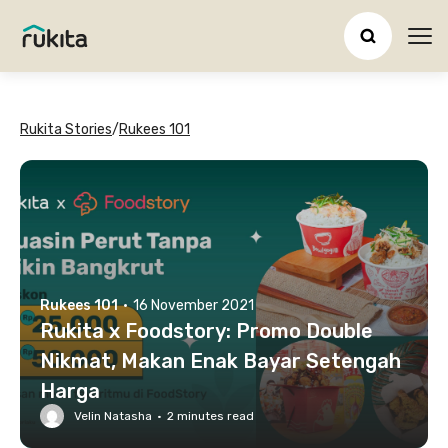
Ope
Rukita Stories
/
Rukees 101
Rukees 101
·
16 November 2021
Rukita x Foodstory: Promo Double
Nikmat, Makan Enak Bayar Setengah
Harga
Velin Natasha
·
2
minutes read