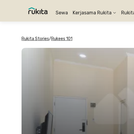
Sewa
Kerjasama Rukita
Rukit
Rukita Stories
/
Rukees 101