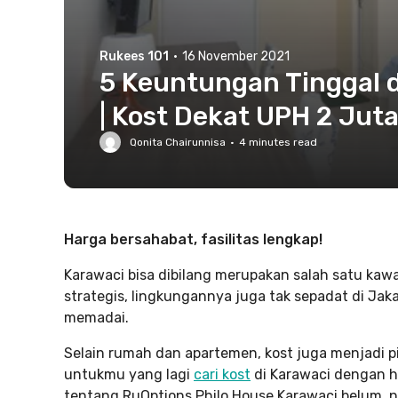
Rukees 101
·
16 November 2021
5 Keuntungan Tinggal d
| Kost Dekat UPH 2 Jut
Qonita Chairunnisa
·
4
minutes read
Harga bersahabat, fasilitas lengkap!
Karawaci bisa dibilang merupakan salah satu kawa
strategis, lingkungannya juga tak sepadat di Jaka
memadai.
Selain rumah dan apartemen, kost juga menjadi pi
untukmu yang lagi
cari kost
di Karawaci dengan h
tentang RuOptions Philo House Karawaci belum, n