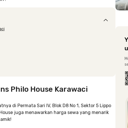
aci
Y
u
M
s
ns Philo House Karawaci
atnya di
Permata Sari IV, Blok D8 No 1, Sektor 5 Lippo
 House juga menawarkan harga sewa yang menarik
iamik!