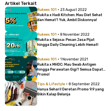
Artikel Terkait
·
Rukees 101
23 August 2022
Rukita x Hadi Kitchen: Mau Diet Sehat
dan Hemat? Yuk, Ambil Diskonnya!
·
Rukees 101
8 November 2022
Rukita x Sejasa: Pesan Jasa Pijat
hingga Daily Cleaning Lebih Hemat!
·
Rukees 101
1 November 2021
Rukita x MHDC: Mau Swab Antigen
hingga Perawatan Gigi? Semua Dapat
Promo!
·
Tips & Lifestyle
8 September 2022
Hanya Sehari! Deretan Promo 9.9 yang
Bikin Kalap Belanja