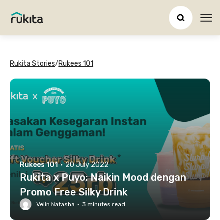
Ope
Rukita Stories
/
Rukees 101
Rukees 101
·
20 July 2022
Rukita x Puyo: Naikin Mood dengan
Promo Free Silky Drink
Velin Natasha
·
3
minutes read