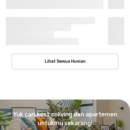
Lihat Semua Hunian
Footer
Yuk cari kost coliving dan apartemen
untukmu sekarang!