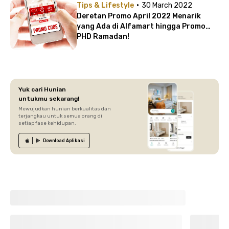
·
Tips & Lifestyle
30 March 2022
Deretan Promo April 2022 Menarik
yang Ada di Alfamart hingga Promo
PHD Ramadan!
Yuk cari Hunian
untukmu sekarang!
Mewujudkan hunian berkualitas dan
terjangkau untuk semua orang di
setiap fase kehidupan.
Download
Aplikasi