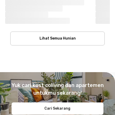
Lihat Semua Hunian
Footer
Yuk cari kost coliving dan apartemen
untukmu sekarang!
Cari Sekarang