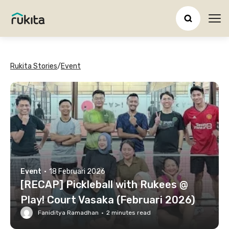
Ope
Rukita Stories
/
Event
Event
·
18 Februari 2026
[RECAP] Pickleball with Rukees @
Play! Court Vasaka (Februari 2026)
Faniditya Ramadhan
·
2
minutes read