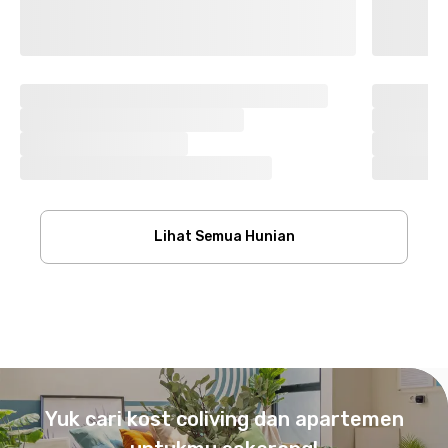
Lihat Semua Hunian
Footer
Yuk cari kost coliving dan apartemen