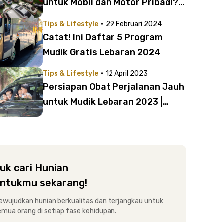
untuk Mobil dan Motor Pribadi?
Cek Biayanya di Sini!
·
Tips & Lifestyle
29 Februari 2024
Catat! Ini Daftar 5 Program
Mudik Gratis Lebaran 2024
·
Tips & Lifestyle
12 April 2023
Persiapan Obat Perjalanan Jauh
untuk Mudik Lebaran 2023 |
Wajib Ada di Tas!
uk cari Hunian
ntukmu sekarang!
ewujudkan hunian berkualitas dan terjangkau untuk
emua orang di setiap fase kehidupan.