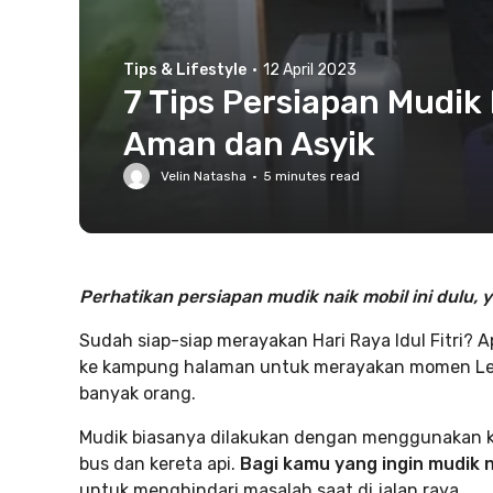
Tips & Lifestyle
·
12 April 2023
7 Tips Persiapan Mudik 
Aman dan Asyik
Velin Natasha
·
5
minutes read
Perhatikan persiapan mudik naik mobil ini dulu, y
Sudah siap-siap merayakan Hari Raya Idul Fitri?
ke kampung halaman untuk merayakan momen Leb
banyak orang.
Mudik biasanya dilakukan dengan menggunakan k
bus dan kereta api.
Bagi kamu yang ingin mudik n
untuk menghindari masalah saat di jalan raya.