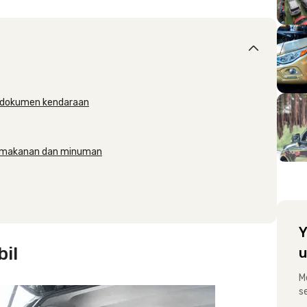
a dokumen kendaraan
an makanan dan minuman
Y
bil
u
M
s