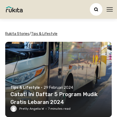
Ope
Rukita Stories
/
Tips & Lifestyle
Tips & Lifestyle
·
29 Februari 2024
Catat! Ini Daftar 5 Program Mudik
Gratis Lebaran 2024
Pretty Angelia W
·
7
minutes read