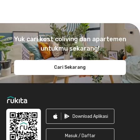
Footer
Yuk cari kost coliving dan apartemen
untukmu sekarang!
Cari Sekarang
Download Aplikasi
Masuk / Daftar