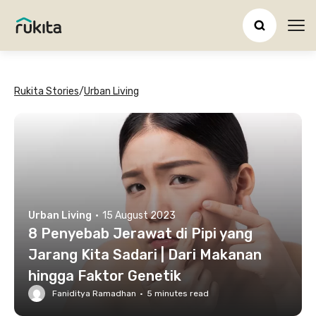
Ope
Rukita Stories
/
Urban Living
Urban Living
·
15 August 2023
8 Penyebab Jerawat di Pipi yang
Jarang Kita Sadari | Dari Makanan
hingga Faktor Genetik
Faniditya Ramadhan
·
5
minutes read