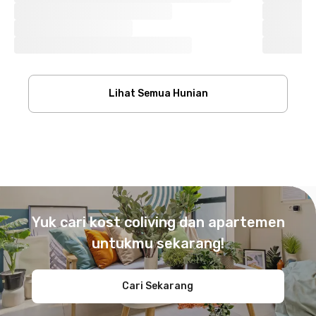
Lihat Semua Hunian
Footer
Yuk cari kost coliving dan apartemen
untukmu sekarang!
Cari Sekarang