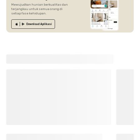
Mewujudkan hunian berkualitas dan
terjangkau untuk semua orang di
setiap fase kehidupan.
Download
Aplikasi