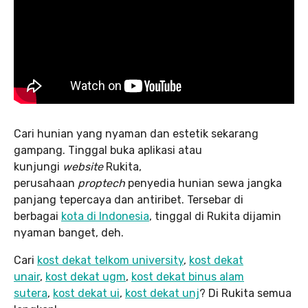
Cari hunian yang nyaman dan estetik sekarang
gampang. Tinggal buka aplikasi atau
kunjungi
website
Rukita,
perusahaan
proptech
penyedia hunian sewa jangka
panjang tepercaya dan antiribet. Tersebar di
berbagai
kota di Indonesia
, tinggal di Rukita dijamin
nyaman banget, deh.
Cari
kost dekat telkom university
,
kost dekat
unair
,
kost dekat ugm
,
kost dekat binus alam
sutera
,
kost dekat ui
,
kost dekat unj
? Di Rukita semua