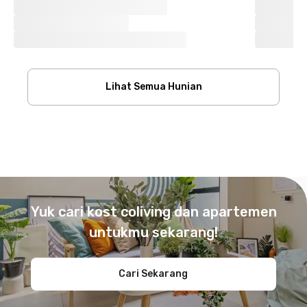
Lihat Semua Hunian
Footer
Yuk cari kost coliving dan apartemen
untukmu sekarang!
Cari Sekarang