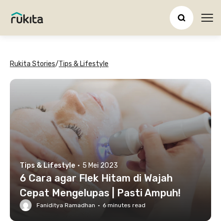
Ope
Rukita Stories
/
Tips & Lifestyle
Tips & Lifestyle
·
5 Mei 2023
6 Cara agar Flek Hitam di Wajah
Cepat Mengelupas | Pasti Ampuh!
Faniditya Ramadhan
·
6
minutes read