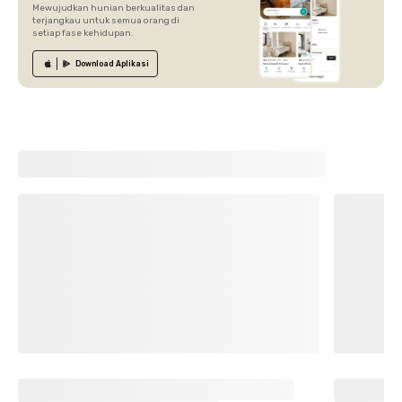
Mewujudkan hunian berkualitas dan
terjangkau untuk semua orang di
setiap fase kehidupan.
Download
Aplikasi