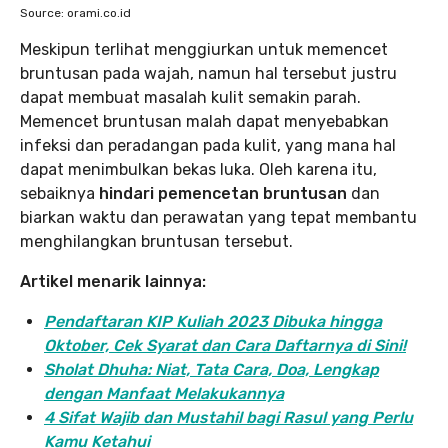
Source: orami.co.id
Meskipun terlihat menggiurkan untuk memencet
bruntusan pada wajah, namun hal tersebut justru
dapat membuat masalah kulit semakin parah.
Memencet bruntusan malah dapat menyebabkan
infeksi dan peradangan pada kulit, yang mana hal
dapat menimbulkan bekas luka. Oleh karena itu,
sebaiknya
hindari pemencetan bruntusan
dan
biarkan waktu dan perawatan yang tepat membantu
menghilangkan bruntusan tersebut.
Artikel menarik lainnya:
Pendaftaran KIP Kuliah 2023 Dibuka hingga
Oktober, Cek Syarat dan Cara Daftarnya di Sini!
Sholat Dhuha: Niat, Tata Cara, Doa, Lengkap
dengan Manfaat Melakukannya
4 Sifat Wajib dan Mustahil bagi Rasul yang Perlu
Kamu Ketahui