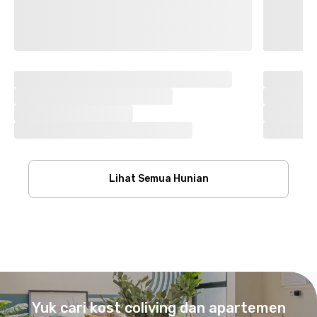
Lihat Semua Hunian
Footer
Yuk cari kost coliving dan apartemen