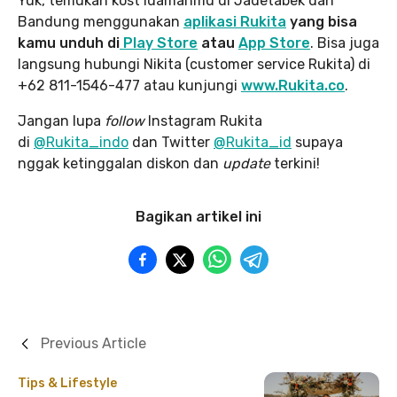
Yuk, temukan kost idamanmu di Jadetabek dan
Bandung menggunakan
aplikasi Rukita
yang bisa
kamu unduh di
Play Store
atau
App Store
. Bisa juga
langsung hubungi Nikita (customer service Rukita) di
+62 811-1546-477 atau kunjungi
www.Rukita.co
.
Jangan lupa
follow
Instagram Rukita
di
@Rukita_indo
dan Twitter
@Rukita_id
supaya
nggak ketinggalan diskon dan
update
terkini!
Bagikan artikel ini
Previous Article
Tips & Lifestyle