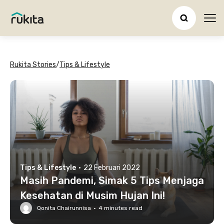
Ope
Rukita Stories
/
Tips & Lifestyle
Tips & Lifestyle
·
22 Februari 2022
Masih Pandemi, Simak 5 Tips Menjaga
Kesehatan di Musim Hujan Ini!
Qonita Chairunnisa
·
4
minutes read