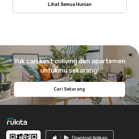
Lihat Semua Hunian
Footer
Yuk cari kost coliving dan apartemen
untukmu sekarang!
Cari Sekarang
Download Aplikasi