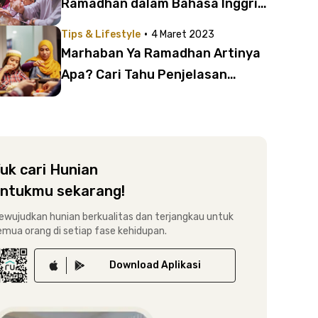
Ramadhan dalam Bahasa Inggris
dan Artinya | Kirimkan untuk
·
Tips & Lifestyle
4 Maret 2023
Keluarga dan Teman!
Marhaban Ya Ramadhan Artinya
Apa? Cari Tahu Penjelasan
Lengkapnya di Sini!
uk cari Hunian
ntukmu sekarang!
ewujudkan hunian berkualitas dan terjangkau untuk
emua orang di setiap fase kehidupan.
Download
Aplikasi