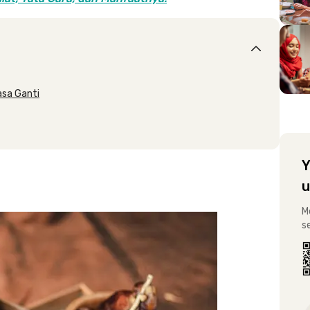
asa Ganti
Y
u
M
s