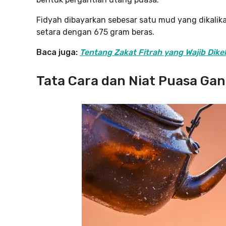
Fidyah dibayarkan sebesar satu mud yang dikalik
setara dengan 675 gram beras.
Baca juga:
Tentang Zakat Fitrah yang Wajib Dik
Tata Cara dan Niat Puasa Gan