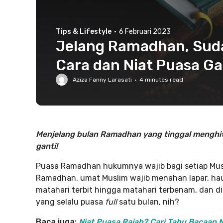
Tips & Lifestyle
·
6 Februari 2023
Jelang Ramadhan, Suda
Cara dan Niat Puasa Ga
Aziza Fanny Larasati
·
4
minutes read
Menjelang bulan Ramadhan yang tinggal menghitu
ganti!
Puasa Ramadhan hukumnya wajib bagi setiap Musl
Ramadhan, umat Muslim wajib menahan lapar, hau
matahari terbit hingga matahari terbenam, dan di
yang selalu puasa
full
satu bulan, nih?
Baca juga:
Niat Puasa Rajab? Cari Tahu Bacaan N