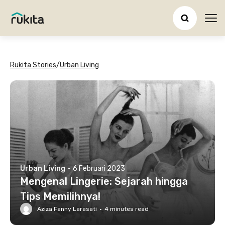
Ope
Rukita Stories
/
Urban Living
Urban Living
·
6 Februari 2023
Mengenal Lingerie: Sejarah hingga
Tips Memilihnya!
Aziza Fanny Larasati
·
4
minutes read