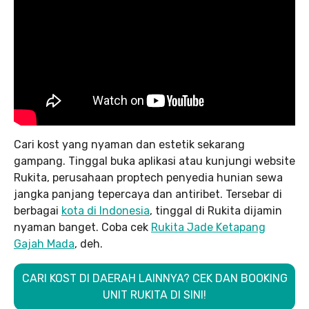
Cari kost yang nyaman dan estetik sekarang
gampang. Tinggal buka aplikasi atau kunjungi website
Rukita, perusahaan proptech penyedia hunian sewa
jangka panjang tepercaya dan antiribet. Tersebar di
berbagai
kota di Indonesia
, tinggal di Rukita dijamin
nyaman banget. Coba cek
Rukita Jade Ketapang
Gajah Mada
, deh.
CARI KOST DI DAERAH LAINNYA? CEK DAN BOOKING
UNIT RUKITA DI SINI!