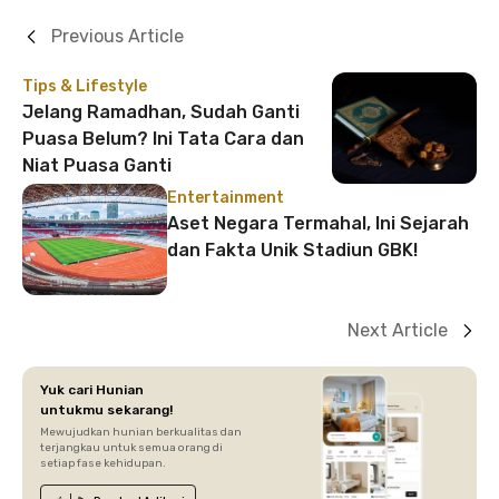
Previous Article
Tips & Lifestyle
Jelang Ramadhan, Sudah Ganti
Puasa Belum? Ini Tata Cara dan
Niat Puasa Ganti
Entertainment
Aset Negara Termahal, Ini Sejarah
dan Fakta Unik Stadiun GBK!
Next Article
Yuk cari Hunian
untukmu sekarang!
Mewujudkan hunian berkualitas dan
terjangkau untuk semua orang di
setiap fase kehidupan.