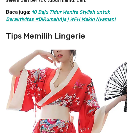
selera dan bentuk tubuh kamu, deh.
Baca juga:
10 Baju Tidur Wanita Stylish untuk
Beraktivitas #DiRumahAja | WFH Makin Nyaman!
Tips Memilih Lingerie