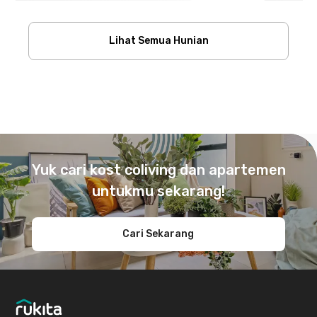
Lihat Semua Hunian
Footer
Yuk cari kost coliving dan apartemen
untukmu sekarang!
Cari Sekarang