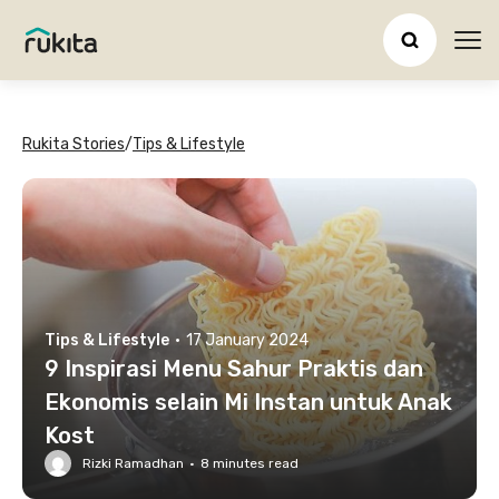
Ope
Rukita Stories
/
Tips & Lifestyle
Tips & Lifestyle
·
17 January 2024
9 Inspirasi Menu Sahur Praktis dan
Ekonomis selain Mi Instan untuk Anak
Kost
Rizki Ramadhan
·
8
minutes read