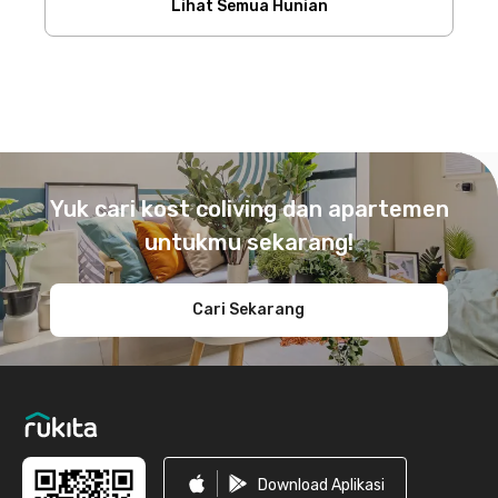
Lihat Semua Hunian
Footer
Yuk cari kost coliving dan apartemen
untukmu sekarang!
Cari Sekarang
Download Aplikasi