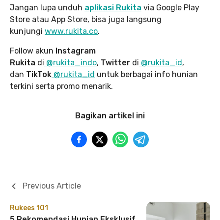
Jangan lupa unduh
aplikasi Rukita
via Google Play
Store atau App Store, bisa juga langsung
kunjungi
www.rukita
.co
.
Follow akun
Instagram
Rukita
di
@rukita_indo
,
Twitter
di
@rukita_id
,
dan
TikTok
@rukita_id
untuk berbagai info hunian
terkini serta promo menarik.
Bagikan artikel ini
Previous Article
Rukees 101
5 Rekomendasi Hunian Eksklusif