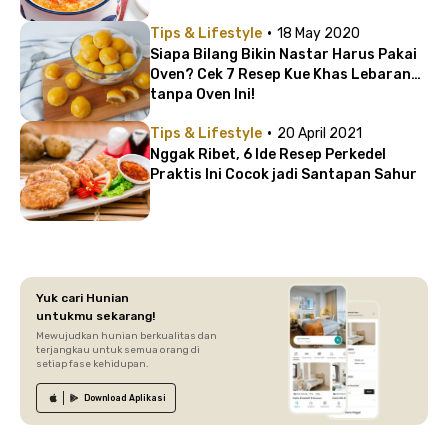
·
Tips & Lifestyle
18 May 2020
Siapa Bilang Bikin Nastar Harus Pakai
Oven? Cek 7 Resep Kue Khas Lebaran
tanpa Oven Ini!
·
Tips & Lifestyle
20 April 2021
Nggak Ribet, 6 Ide Resep Perkedel
Praktis Ini Cocok jadi Santapan Sahur
Yuk cari Hunian
untukmu sekarang!
Mewujudkan hunian berkualitas dan
terjangkau untuk semua orang di
setiap fase kehidupan.
Download
Aplikasi