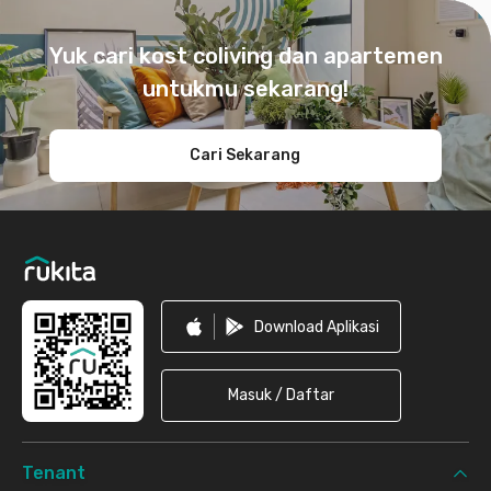
Footer
Yuk cari kost coliving dan apartemen
untukmu sekarang!
Cari Sekarang
Download Aplikasi
Masuk / Daftar
Tenant