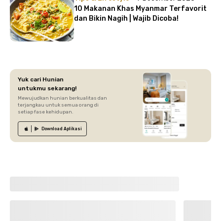
10 Makanan Khas Myanmar Terfavorit
dan Bikin Nagih | Wajib Dicoba!
Yuk cari Hunian
untukmu sekarang!
Mewujudkan hunian berkualitas dan
terjangkau untuk semua orang di
setiap fase kehidupan.
Download
Aplikasi