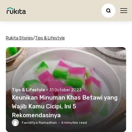
Ope
Rukita Stories
/
Tips & Lifestyle
Tips & Lifestyle
·
31 October 2023
Keunikan Minuman Khas Betawi yang
Wajib Kamu Cicipi, Ini 5
Rekomendasinya
Faniditya Ramadhan
·
6
minutes read