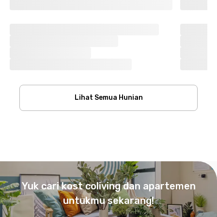
Lihat Semua Hunian
Footer
Yuk cari kost coliving dan apartemen
untukmu sekarang!