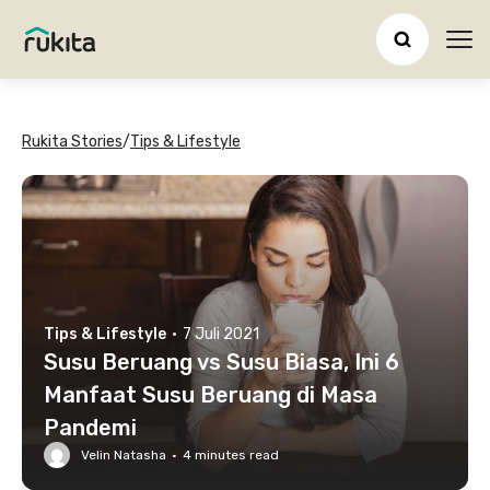
Ope
Rukita Stories
/
Tips & Lifestyle
Tips & Lifestyle
·
7 Juli 2021
Susu Beruang vs Susu Biasa, Ini 6
Manfaat Susu Beruang di Masa
Pandemi
Velin Natasha
·
4
minutes read