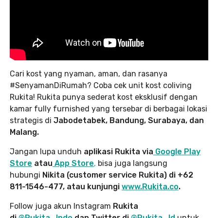
Cari kost yang nyaman, aman, dan rasanya
#SenyamanDiRumah? Coba cek unit kost coliving
Rukita! Rukita punya sederat kost eksklusif dengan
kamar fully furnished yang tersebar di berbagai lokasi
strategis di
Jabodetabek, Bandung, Surabaya, dan
Malang.
Jangan lupa unduh
aplikasi Rukita via
Google Play
Store
atau
App Store
,
bisa juga langsung
hubungi
Nikita (customer service Rukita) di +62
811-1546-477, atau kunjungi
www.Rukita.co
.
Follow juga akun Instagram
Rukita
di
@Rukita_Indo
dan Twitter di
@Rukita_Id
untuk