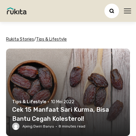
Ope
Rukita Stories
/
Tips & Lifestyle
Tips & Lifestyle
·
10 Mei 2022
Cek 15 Manfaat Sari Kurma, Bisa
Bantu Cegah Kolesterol!
Ajeng Dwiri Banyu
·
8
minutes read