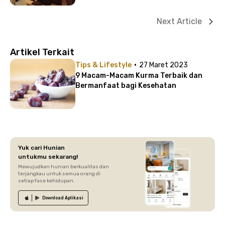
Next Article
Artikel Terkait
·
Tips & Lifestyle
27 Maret 2023
9 Macam-Macam Kurma Terbaik dan
Bermanfaat bagi Kesehatan
Yuk cari Hunian
untukmu sekarang!
Mewujudkan hunian berkualitas dan
terjangkau untuk semua orang di
setiap fase kehidupan.
Download
Aplikasi