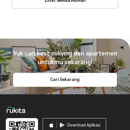
Lihat Semua Hunian
Footer
Yuk cari kost coliving dan apartemen
untukmu sekarang!
Cari Sekarang
Download Aplikasi